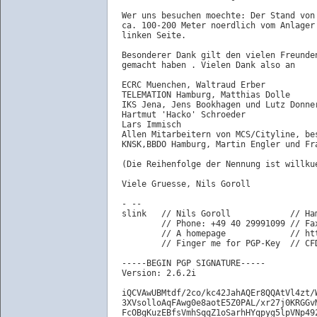
Wer uns besuchen moechte: Der Stand von 
ca. 100-200 Meter noerdlich vom Anlager 
linken Seite.

Besonderer Dank gilt den vielen Freunden
gemacht haben . Vielen Dank also an

ECRC Muenchen, Waltraud Erber

TELEMATION Hamburg, Matthias Dolle

IKS Jena, Jens Bookhagen und Lutz Donner
Hartmut 'Hacko' Schroeder

Lars Immisch

Allen Mitarbeitern von MCS/Cityline, bes
KNSK,BBDO Hamburg, Martin Engler und Fra
(Die Reihenfolge der Nennung ist willkue
Viele Gruesse, Nils Goroll

- -- 

slink	// Nils Goroll            // Hamburg, Germany

	// Phone: +49 40 29991099 // Fax: +49 40 53773-200

	// A homepage             // http://www.mcs-hh.de/~slink/

	// Finger me for PGP-Key  // CFDD06D2CEC53259 584BE9CC9C2307BE

-----BEGIN PGP SIGNATURE-----

Version: 2.6.2i

iQCVAwUBMtdf/2co/kc42JahAQEr8QQAtVl4zt/W
3XVsolloAqFAwg0e8aotE5Z0PAL/xr27j0KRGGvM
FcOBgKuzEBfsVmhSqqZ1oSarhHYqpyg5lpVNp492