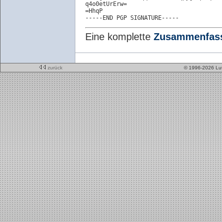
q4o0etUrErw=

=HhqP

-----END PGP SIGNATURE-----
Eine komplette
Zusammenfas
zurück
© 1996-2026 Lu