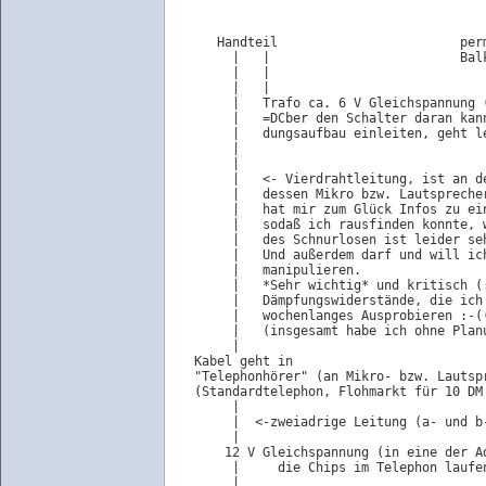
    Handteil                        per
      |   |                         Balk
      |   |

      |   |

      |   Trafo ca. 6 V Gleichspannung (
      |   =DCber den Schalter daran kan
      |   dungsaufbau einleiten, geht le
      |

      |

      |   <- Vierdrahtleitung, ist an d
      |   dessen Mikro bzw. Lautspreche
      |   hat mir zum Glück Infos zu ei
      |   sodaß ich rausfinden konnte, 
      |   des Schnurlosen ist leider se
      |   Und außerdem darf und will ic
      |   manipulieren.

      |   *Sehr wichtig* und kritisch (:
      |   Dämpfungswiderstände, die ich
      |   wochenlanges Ausprobieren :-((
      |   (insgesamt habe ich ohne Planu
      |

 Kabel geht in

 "Telephonhörer" (an Mikro- bzw. Lautspr
 (Standardtelephon, Flohmarkt für 10 DM 
      |

      |  <-zweiadrige Leitung (a- und b-
      |

     12 V Gleichspannung (in eine der A
      |     die Chips im Telephon laufen
      |
