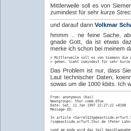
Mittlerweile soll es von Sieme
zumindest für sehr kurze Strec
und darauf dann
Volkmar Sch
hmmm .. ne feine Sache, aber
gnade Gott, da ist etwas daz
merke ich schon bei meinem da
> Mittlerweile soll es von Siemens die 
Das Problem ist nur, dass Si
Laut technischer Daten, koe
sowas um die 1000 kbits. Ich w
From: anonymous (Kai)

Newsgroups: thur.comm.dfue

Date: Sat, 11 Jan 1997 22:27:22 +0100

Message-ID: 
In article <5arrel$15p@eastside.erfurt.t
rio@eastside.erfurt.thur.de (Peter Lahn)
>und am ende wird das teil beschlagnahm