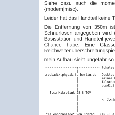
Siehe dazu auch die moment
{modem|misc}.
Leider hat das Handteil keine 
Die Entfernung von 350m is
Schnurlosen angegeben wird 
Basisstation und Handteil jew
Chance habe. Eine Glass
Reichweitenüberschreitungspieps
mein Aufbau sieht ungefähr so
------------------+------------ lokales
                  |

troubadix.physik.tu-berlin.de   Desktop
                  |             meines 
                  |             falschen
                  |             pppd2.2.
                  |

   Elsa Mikrolink 28.8 TQV

                  |

                  |             <- Zweid
                  |

                  |

                  |

 "Telephonanlage" von Conrad   (49,-) er