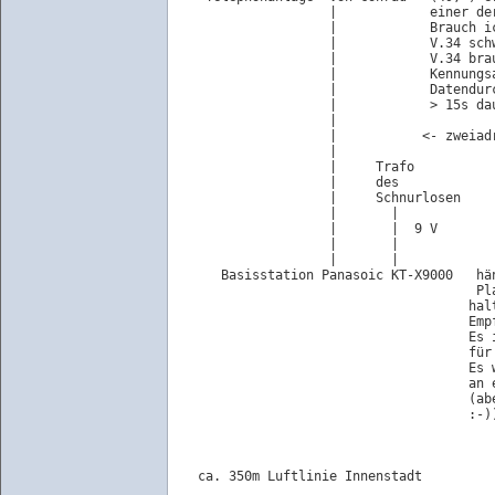
                  |            einer de
                  |            Brauch i
                  |            V.34 sch
                  |            V.34 bra
                  |            Kennungs
                  |            Datendur
                  |            > 15s dau
                  |

                  |           <- zweiadr
                  |

                  |     Trafo

                  |     des

                  |     Schnurlosen

                  |       |

                  |       |  9 V

                  |       |

                  |       |

    Basisstation Panasoic KT-X9000   hä
                                     Pl
                                    hal
                                    Emp
                                    Es 
                                    für 
                                    Es 
                                    an 
                                    (ab
                                    :-))
 ca. 350m Luftlinie Innenstadt
