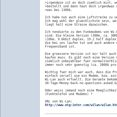
>irgendwie ist es doch ziemlich mist, we
>bestellt und dann haut doch irgendwas n
>was bei 1300$.

Ich habe nun auch eine Luftstrecke zu u
Ich mag wohl der gluecklichste sein, we
liegt halt eine Strasse dazwischen.

Ich tendierte zu den Funkmodems von Wi-
sind. Die kleine Version (300m, ca. 30K
(10km, 9.6kbit duplex, 19.2 half duplex
die bei uns laufen tut und auch andere 
Frequenzband ist.

Die groessere Version ist mir halt auch
kaufen muss. Es gibt noch eine Version 
ziemlich unbezahlbar fuer normalsterbli
immer noch sehr guenstig (ca. 2800$ pro 
Wichtig fuer mich war auch, dass die Pr
einfach seriell wie ein Modem, bzw. ein
Wi-Lan auch erfuellt. Die Geraete bekomm
30-Tage-Money-back-no-questions-asked-Ga
Oder weiss jemand noch eine Moeglichkei
(Funktelefon und Modems) ?

http://www.ntg-inter.com/wilan/wilan.ht