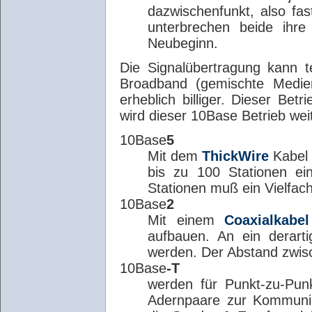
dazwischenfunkt, also fas
unterbrechen beide ihre
Neubeginn.
Die Signalübertragung kann t
Broadband (gemischte Medien
erheblich billiger. Dieser Betr
wird dieser 10Base Betrieb wei
10Base
5
Mit dem
ThickWire
Kabel 
bis zu 100 Stationen ei
Stationen muß ein Vielfac
10Base
2
Mit einem
Coaxialkabel
aufbauen. An ein derart
werden. Der Abstand zwis
10Base
-T
werden für Punkt-zu-Pun
Adernpaare zur Kommunik