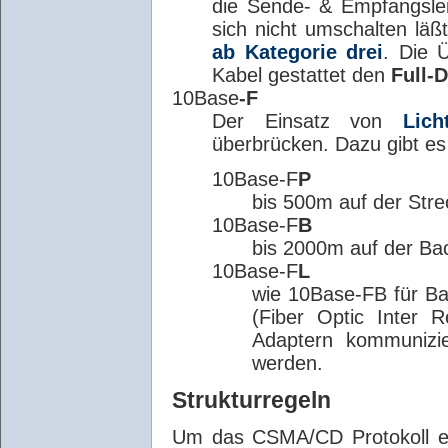
die Sende- & Empfangsle
sich nicht umschalten läß
ab Kategorie drei
. Die 
Kabel gestattet den
Full-
10Base
-F
Der Einsatz von
Lich
überbrücken. Dazu gibt es
10Base-F
P
bis 500m auf der Str
10Base-F
B
bis 2000m auf der Ba
10Base-F
L
wie 10Base-FB für Ba
(Fiber Optic Inter 
Adaptern kommunizi
werden.
Strukturregeln
Um das CSMA/CD Protokoll ein