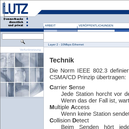
ARBEIT
VERÖFFENTLICHUNGEN
Layer 2 - 10Mbps Ethernet
Verfunknetzung
Technik
Die Norm IEEE 802.3 definie
CSMA/CD Prinzip übertragen:
C
arrier
S
ense
Jede Station horcht vor d
Wenn das der Fall ist, wart
M
ultiple
A
ccess
Wenn keine Station sendet
C
ollision
D
etect
Beim Senden hört jede